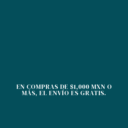
Spray finalizador de fijación flexible diseñado
para esculpir el estilo mientras mantiene un balance óptimo
de hidratación y brillo.
CONÓCELO
EN COMPRAS DE $1,000 MXN O
MÁS, EL ENVÍO ES GRATIS.