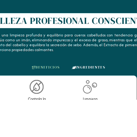
LLEZA PROFESIONAL CONSCIE
 una limpieza profunda y equilibrio para cueros cabelludos con tendencia gra
úa como un imán, eliminando impurezas y el exceso de grasa, mientras que el
nto del cabello y equilibra la secreción de sebo. Además, el Extracto de pimie
rciona propiedades calmantes.
BENEFICIOS
INGREDIENTES
Controla la
Limpieza
oleosidad
profunda