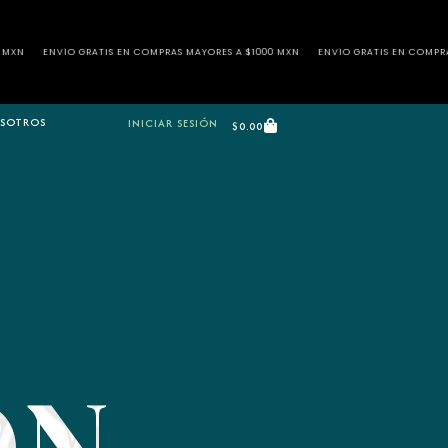
N COMPRAS MAYORES A $1000 MXN
ENVÍO GRATIS EN COMPRAS MAYORES A $1000 MXN
SOTROS
INICIAR SESIÓN
$
0.00
ON