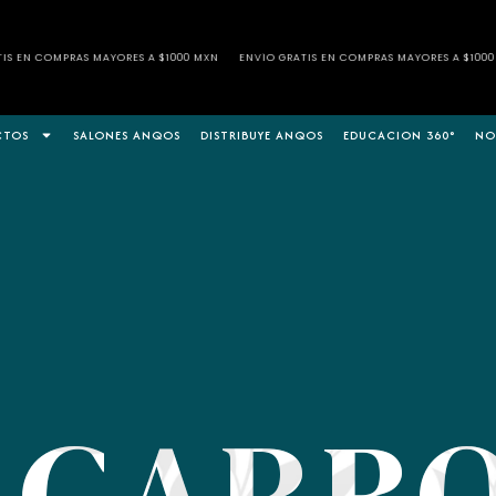
 A $1000 MXN
ENVÍO GRATIS EN COMPRAS MAYORES A $1000 MXN
ENVÍO GRATIS E
CTOS
SALONES ANQOS
DISTRIBUYE ANQOS
EDUCACION 360°
NO
CARB