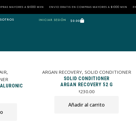
MAYORES A $1000 MXN
ENVÍO GRATIS EN COMPRAS MAYORES A $1000 MXN
ENVÍO G
SOTROS
INICIAR SESIÓN
$
0.00
AIR
ARGAN RECOVERY
SOLID CONDITIONER
SOLID CONDITIONER
NER
ARGAN RECOVERY 52 G
YALURONIC
230.00
$
Añadir al carrito
to