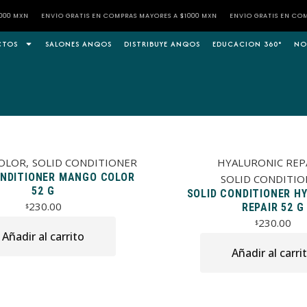
XN
ENVÍO GRATIS EN COMPRAS MAYORES A $1000 MXN
ENVÍO GRATIS EN COMPRAS 
CTOS
SALONES ANQOS
DISTRIBUYE ANQOS
EDUCACION 360°
NO
OLOR
SOLID CONDITIONER
HYALURONIC REP
ONDITIONER MANGO COLOR
SOLID CONDITIO
52 G
SOLID CONDITIONER H
230.00
REPAIR 52 G
$
230.00
$
Añadir al carrito
Añadir al carri