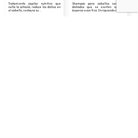
Tratamiento capilar nutritivo que
Shampoo para cabellos secos o
sella la cutícula, reduce los daños en
dañados que se sienten opacos,
el cabello, restaura su…
ásperos o con frizz. Enriquecido con…
AÑADIR AL CARRITO
AÑADIR AL CARRITO