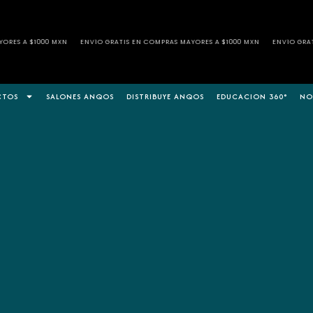
NVÍO GRATIS EN COMPRAS MAYORES A $1000 MXN
ENVÍO GRATIS EN COMPRAS MAYORE
CTOS
SALONES ANQOS
DISTRIBUYE ANQOS
EDUCACION 360°
NO