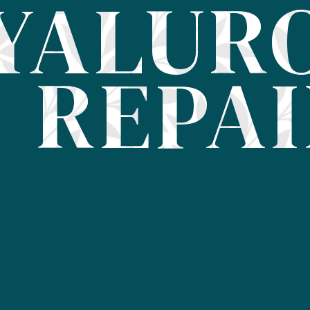
YALUR
REPA