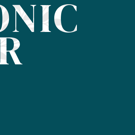
ONIC
IR