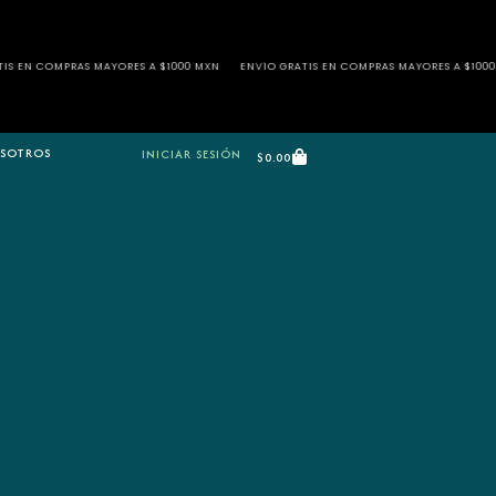
S A $1000 MXN
ENVÍO GRATIS EN COMPRAS MAYORES A $1000 MXN
ENVÍO GRATIS 
SOTROS
INICIAR SESIÓN
$
0.00