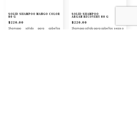
SOLID SHAMPOO MANGO COLOR
SOLID SHAMPOO
80 G
ARGAN RECOVERY 80 G
$
220.00
$
220.00
Shampoo sólido para cabellos
Shampoo sólido para cabellos secos o
teñidos con fuga de color, opacidad y
dañados que se sienten opacos,
estrés oxidativo por rayos UV….
ásperos o con frizz….
AÑADIR AL CARRITO
AÑADIR AL CARRITO