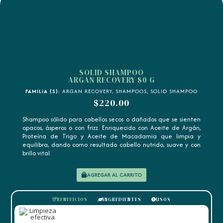
SOLID SHAMPOO
ARGAN RECOVERY 80 G
FAMILIA (S):
ARGAN RECOVERY
,
SHAMPOOS
,
SOLID SHAMPOO
$
220.00
Shampoo sólido para cabellos secos o dañados que se sienten
opacos, ásperos o con frizz. Enriquecido con Aceite de Argán,
Proteína de Trigo y Aceite de Macadamia que limpia y
equilibra, dando como resultado cabello nutrido, suave y con
brillo vital.
AGREGAR AL CARRITO
BENEFICIOS
INGREDIENTES
USOS