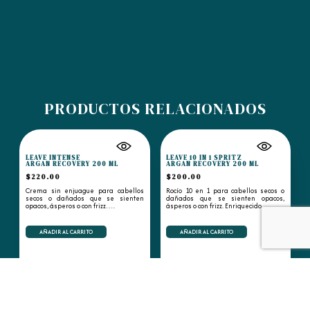
PRODUCTOS RELACIONADOS
LEAVE INTENSE
LEAVE 10 IN 1 SPRITZ
ARGAN RECOVERY 200 ML
ARGAN RECOVERY 200 ML
$
220.00
$
200.00
Crema sin enjuague para cabellos
Rocío 10 en 1 para cabellos secos o
secos o dañados que se sienten
dañados que se sienten opacos,
opacos, ásperos o con frizz….
ásperos o con frizz. Enriquecido…
AÑADIR AL CARRITO
AÑADIR AL CARRITO